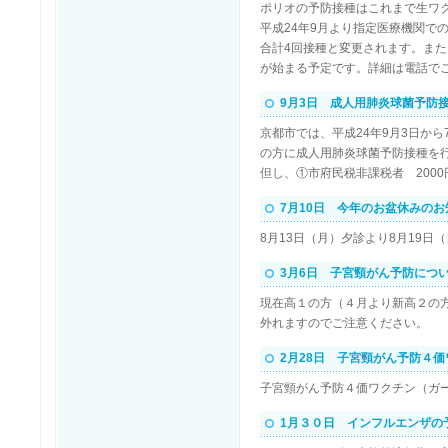
ポリオの予防接種はこれまで生ワ
平成24年9月より指定医療機関で
合計4回接種と変更されます。また
が始まる予定です。詳細は電話で
9月3日 成人用肺炎球菌予防
京都市では、平成24年9月3日か
の方に成人用肺炎球菌予防接種を行
但し、①市府民税非課税者 200
7月10日 今年のお盆休みのお
8月13日（月）夕診より8月19日
3月6日 子宮頸がん予防につ
現在高１の方（４月より新高２の
外れますのでご注意ください。
2月28日 子宮頸がん予防４
子宮頸がん予防４価ワクチン（ガ
1月３０日 インフルエンザの