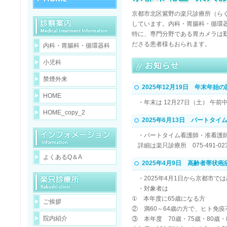
京都市北区紫野の楽只診療所（ら
しています。内科・胃腸科・循環
特に、専門分野である胃カメラは
ださる患者様もおられます。
内科・胃腸科・循環器科
小児科
禁煙外来
2025年12月19日 年末年始
HOME
・年末は 12月27日（土） 午前
HOME_copy_2
2025年6月13日 パートタ
・パートタイム看護師・准看護師
詳細は楽只診療所 075-491-
よくあるQ＆A
2025年4月9日 高齢者帯状
・2025年4月1日から京都市で
・対象者は
① 本年度に65歳になる方
ご挨拶
② 満60～64歳の方で、ヒト免
院内紹介
③ 本年度 70歳・75歳・80歳