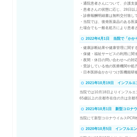
・通院患者さんについて、介護支
・患者さんの状態に応じ、28日
・診療報酬明細書は無料交付致し
・当院では、後発医薬品のある医
た場合でも一般名処方により患者
2022年4月1日 当院で「か
・健康診断結果や健康管理に関す
・保健・福祉サービスの利用に関
・夜間・休日の問い合わせへの対
・受診している他の医療機関や処
・日本医師会かかりつけ医機能研
2021年10月19日 インフ
当院では10月18日よりインフル
65歳以上の京都市在住の方は京
2021年10月1日 新型コロナ
当院にて新型コロナウイルスPC
2020年10月5日 インフル