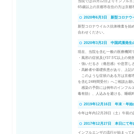
当院では10月12日よりインフル
65歳以上の京都市在住の方は京
2020年6月3日 新型コロナ
新型コロナウイルス抗体検査を始め
合わせください。
2020年3月2日 中国武漢発
現在、当院を含む一般の医療機関
・風邪の症状及び37.5℃以上の発
・強いだるさ（倦怠感）や息苦し
・高齢者や基礎疾患があり、上記
このような症状のある方は京都市の
を含む24時間受付）へご相談お願
感染の予防には例年のインフルエ
毒有効）、人込みを避ける、睡眠
2019年12月16日 年末・年
今年は年内12月28日（土）午前
2017年12月27日 本日に
インフルエンザの流行が始まって