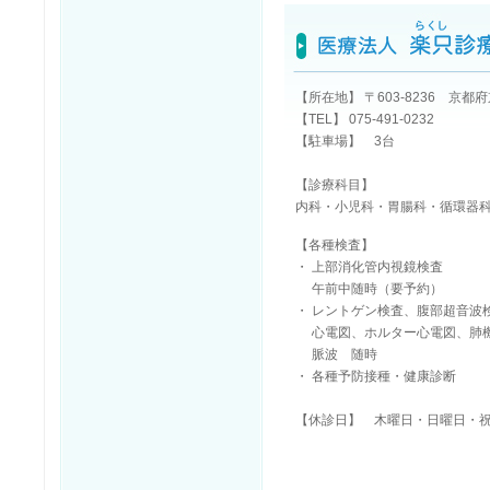
【所在地】 〒603-8236 京都
【TEL】 075-491-0232
【駐車場】 3台
【診療科目】
内科・小児科・胃腸科・循環器
【各種検査】
・ 上部消化管内視鏡検査
午前中随時（要予約）
・ レントゲン検査、腹部超音波
心電図、ホルター心電図、肺
脈波 随時
・ 各種予防接種・健康診断
【休診日】 木曜日・日曜日・